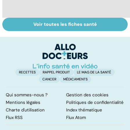
Voir toutes les fiches santé
La main, un outil
Quel est le rôle
Vi
utile mais fragile
des associations
e
de patients ?
le
RECETTES
RAPPEL PRODUIT
LE MAG DE LA SANTÉ
CANCER
MÉDICAMENTS
Qui sommes-nous ?
Gestion des cookies
Mentions légales
Politiques de confidentialité
Charte d'utilisation
Index thématique
Flux RSS
Flux Atom