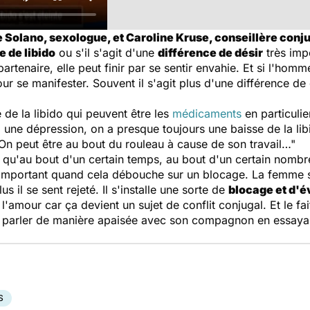
 Solano, sexologue, et Caroline Kruse, conseillère conjug
e de libido
ou s'il s'agit d'une
différence de désir
très imp
rtenaire, elle peut finir par se sentir envahie. Et si l'hom
ur se manifester. Souvent il s'agit plus d'une différence de
e de la libido qui peuvent être les
médicaments
en particulie
 une dépression, on a presque toujours une baisse de la lib
 On peut être au bout du rouleau à cause de son travail…"
ait qu'au bout d'un certain temps, au bout d'un certain nomb
 important quand cela débouche sur un blocage. La femme s
us il se sent rejeté. Il s'installe une sorte de
blocage et d'é
e l'amour car ça devient un sujet de conflit conjugal. Et le f
en parler de manière apaisée avec son compagnon en essayan
S