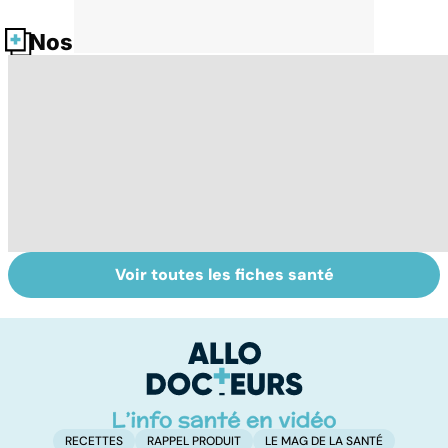
Nos fiches santé
Voir toutes les fiches santé
Faire du sport à
Don de gamètes :
M
domicile, c'est
le pour et le
pr
facile !
contre d'une
av
levée de
l'anonymat
RECETTES
RAPPEL PRODUIT
LE MAG DE LA SANTÉ