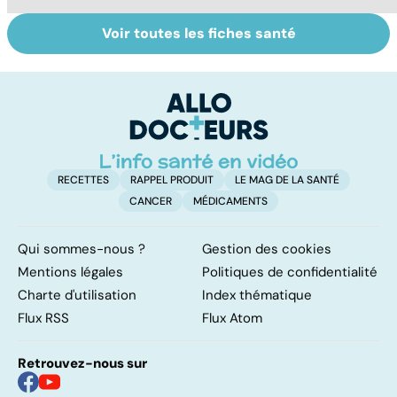
Voir toutes les fiches santé
Le TDAH, un
Accident
Tr
trouble de
vasculaire
dé
l'attention avec
cérébral : l'enfant
p
ou sans
également
hyperactivité
touché
RECETTES
RAPPEL PRODUIT
LE MAG DE LA SANTÉ
CANCER
MÉDICAMENTS
Qui sommes-nous ?
Gestion des cookies
Mentions légales
Politiques de confidentialité
Charte d'utilisation
Index thématique
Flux RSS
Flux Atom
Retrouvez-nous sur