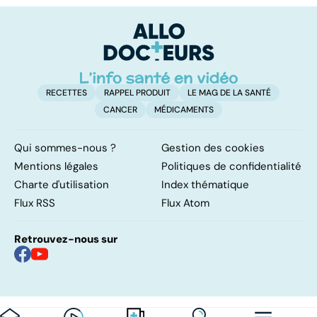
facile !
contre d'une
av
levée de
l'anonymat
RECETTES
RAPPEL PRODUIT
LE MAG DE LA SANTÉ
CANCER
MÉDICAMENTS
Qui sommes-nous ?
Gestion des cookies
Mentions légales
Politiques de confidentialité
Charte d'utilisation
Index thématique
Flux RSS
Flux Atom
Retrouvez-nous sur