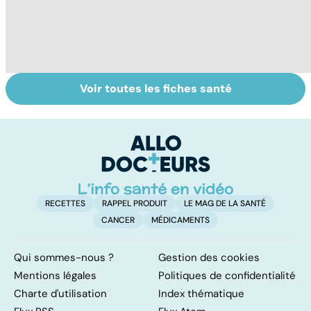
Voir toutes les fiches santé
Centenaires, des
Personnes
Q
exemples de
âgées : faire face
le
longévité
à la perte
d'autonomie
RECETTES
RAPPEL PRODUIT
LE MAG DE LA SANTÉ
CANCER
MÉDICAMENTS
Qui sommes-nous ?
Gestion des cookies
Mentions légales
Politiques de confidentialité
Charte d'utilisation
Index thématique