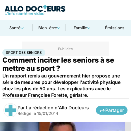
Santé
Bien-être
Famille
Émissions
Accueil
Bien-être
Sport santé
Sport des seniors
SPORT DES SENIORS
Comment inciter les seniors à se
mettre au sport ?
Un rapport remis au gouvernement hier propose une
série de mesures pour développer l'activité physique
chez les plus de 50 ans. Les explications avec le
Professeur Françoise Forette, gériatre.
Par
La rédaction d'Allo Docteurs
Partager
Rédigé le
15/01/2014