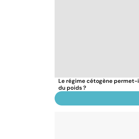
Le régime cétogène permet-i
du poids ?