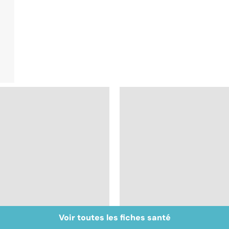
Voir toutes les fiches santé
Les féculents, un
Chirurgie de