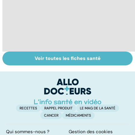
Voir toutes les fiches santé
La vésicule
Faire du sport à
D
biliaire et ses
domicile, c'est
le
calculs
facile !
c
l
l
RECETTES
RAPPEL PRODUIT
LE MAG DE LA SANTÉ
CANCER
MÉDICAMENTS
Qui sommes-nous ?
Gestion des cookies