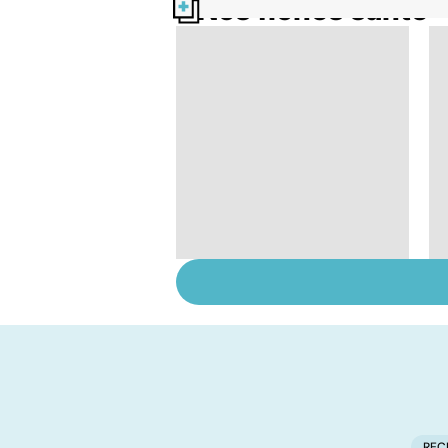
Nos fiches santé
Gynéco : un suivi
pour la vie
REC