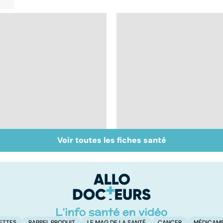
Voir toutes les fiches santé
Sexualité, infertilité
Acupuncture :
et PMA, des liens
comment est-elle
étroits
pratiquée ?
ETTES
RAPPEL PRODUIT
LE MAG DE LA SANTÉ
CANCER
MÉDICAM