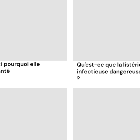
ci pourquoi elle
Qu'est-ce que la listér
anté
infectieuse dangereus
?