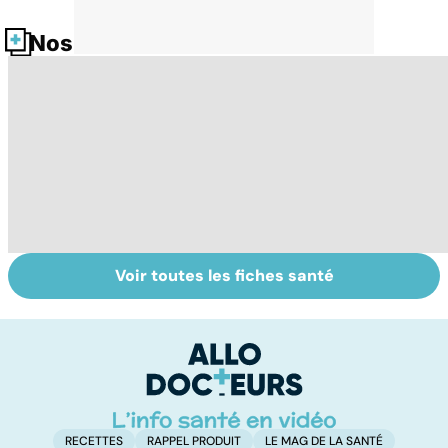
Nos fiches santé
Voir toutes les fiches santé
Le tramadol, un
Le mystère de la
Al
médicament à
fibromyalgie
de
risque
d
i
RECETTES
RAPPEL PRODUIT
LE MAG DE LA SANTÉ