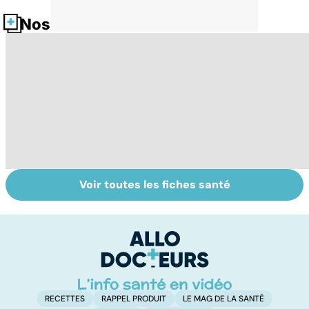
Nos fiches santé
Voir toutes les fiches santé
Les Français
Ados : que faire
Au
accros aux
en cas de
d
psychotropes ?
troubles du
s
comportement ?
RECETTES
RAPPEL PRODUIT
LE MAG DE LA SANTÉ