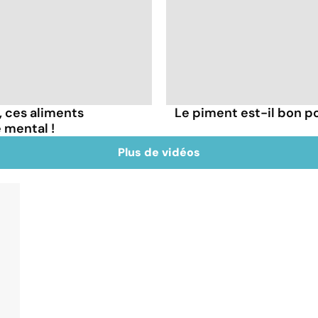
, ces aliments
Le piment est-il bon po
 mental !
Plus de vidéos