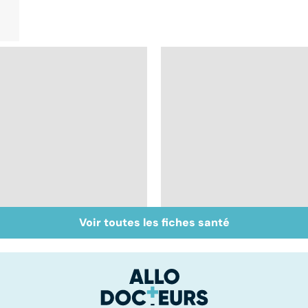
Voir toutes les fiches santé
Maladie de
Tout savoir sur le
Huntington : une
cerveau
affection
neurologique
incurable