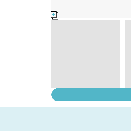
Nos fiches santé
Narcolepsie : des
crises de sommeil
involontaires