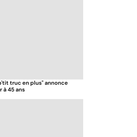
p'tit truc en plus" annonce
r à 45 ans