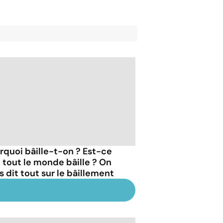
rquoi bâille-t-on ? Est-ce
 tout le monde bâille ? On
s dit tout sur le bâillement