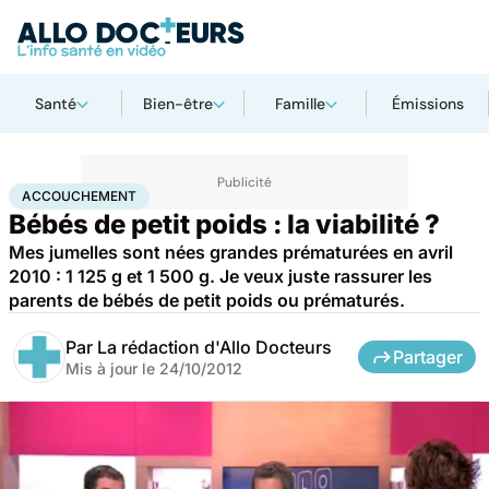
Santé
Bien-être
Famille
Émissions
Accueil
Famille
Grossesse
Accouchement
ACCOUCHEMENT
Bébés de petit poids : la viabilité ?
Mes jumelles sont nées grandes prématurées en avril
2010 : 1 125 g et 1 500 g. Je veux juste rassurer les
parents de bébés de petit poids ou prématurés.
Par
La rédaction d'Allo Docteurs
Partager
Mis à jour le
24/10/2012