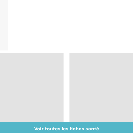
Voir toutes les fiches santé
Burn-out :
Muscler ses abdos