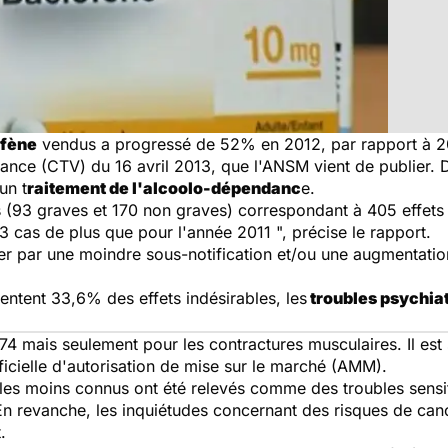
ofène
vendus a progressé de 52% en 2012, par rapport à 20
nce (CTV) du 16 avril 2013, que l'ANSM vient de publier. D'
un t
raitement de l'alcoolo-dépendanc
e.
 (93 graves et 170 non graves) correspondant à 405 effets 
63 cas de plus que pour l'année 2011 ", précise le rapport.
er par une moindre sous-notification et/ou une augmentati
entent 33,6% des effets indésirables, les
troubles psychia
74 mais seulement pour les contractures musculaires. Il est
fficielle d'autorisation de mise sur le marché (AMM).
les moins connus ont été relevés comme des troubles sensiti
 revanche, les inquiétudes concernant des risques de canc
.