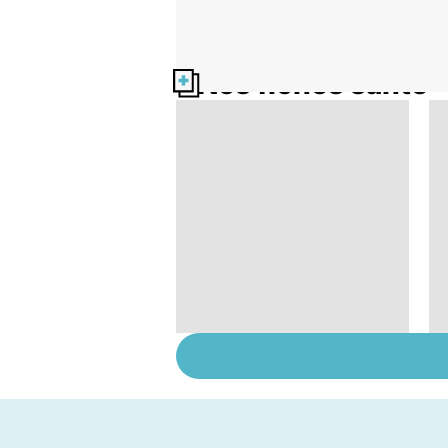
Nos fiches santé
Faire du sport à
domicile, c'est facile !