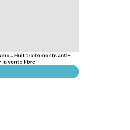
me... Huit traitements anti-
la vente libre