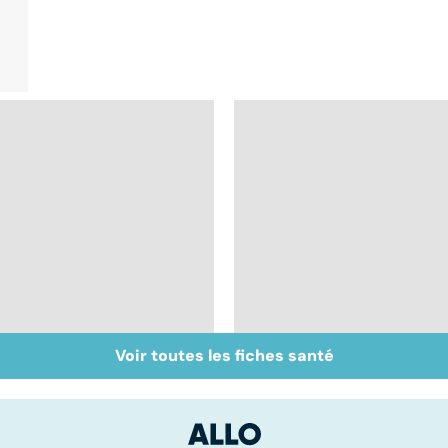
Voir toutes les fiches santé
Don de gamètes : le
Médecine de
pour et le contre
proximité : quel
d'une levée de
avenir ?
l'anonymat