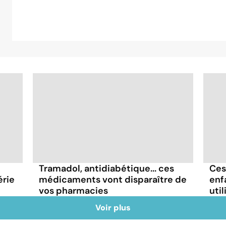
Tramadol, antidiabétique... ces
Ces
érie
médicaments vont disparaître de
enf
vos pharmacies
util
Voir plus