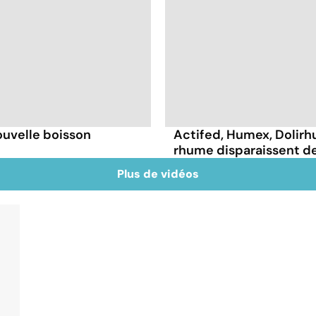
ouvelle boisson
Actifed, Humex, Dolirhu
rhume disparaissent de 
Plus de vidéos