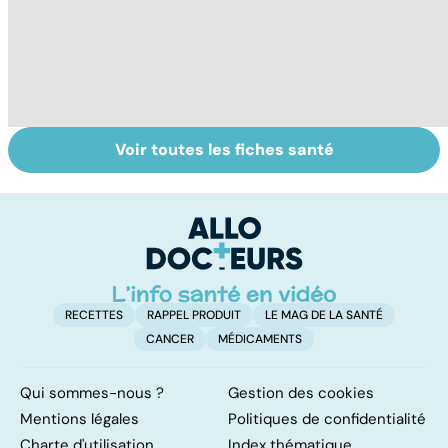
Voir toutes les fiches santé
Tout savoir sur
Tout savoir sur
To
les infections
les maux du froid
vi
pulmonaires
RECETTES
RAPPEL PRODUIT
LE MAG DE LA SANTÉ
CANCER
MÉDICAMENTS
Qui sommes-nous ?
Gestion des cookies
Mentions légales
Politiques de confidentialité
Charte d'utilisation
Index thématique