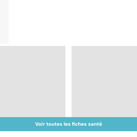
Voir toutes les fiches santé
Faire du sport à
Vivre après un
domicile, c'est facile !
cancer