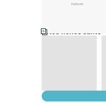
Nos fiches santé
Burn-out :
l'épuisement