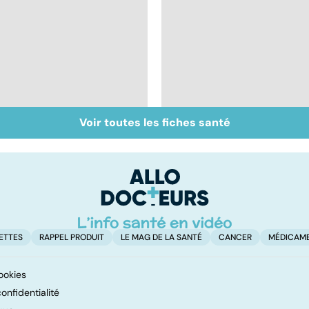
Voir toutes les fiches santé
Tout savoir sur les
Tout savoir sur le
maux du froid
virus de la grippe
ETTES
RAPPEL PRODUIT
LE MAG DE LA SANTÉ
CANCER
MÉDICAM
ookies
onfidentialité