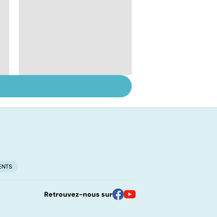
Grippe : quels
symptômes et quel
traitement ?
ENTS
Retrouvez-nous sur