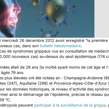
nsi mercredi 26 décembre 2012 avoir enregistré "la premièr
ouveaux cas, dans son
bulletin hebdomadaire
.
 cas de syndromes grippaux vus en consultation de médecin
30.000 nouveaux cas) au-dessus du seuil épidémique (174 ca
es était de 26 ans (la moitié ayant moins de cet âge et l'a
s âgés 79 ans.
 les plus élevées ont été notées en : Champagne-Ardenne (6
tes (347), Aquitaine (298) et Provence-Alpes-Côte-d'Azur 
ur les données historiques, le niveau d'activité des syndr
rmer ainsi le démarrage de l'épidémie, précise le réseau q
39 °C.
 métropole peuvent
participer à la surveillance de la grippe
,