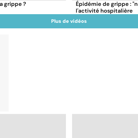
a grippe ?
Épidémie de grippe : "
l'activité hospitalière
Plus de vidéos