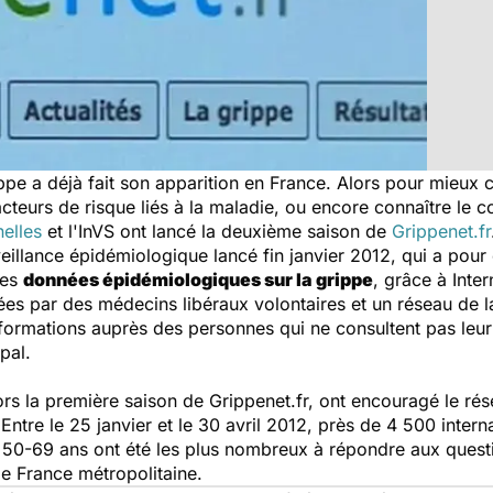
rippe a déjà fait son apparition en France. Alors pour mieux
facteurs de risque liés à la maladie, ou encore connaître le
nelles
et l'InVS ont lancé la deuxième saison de
Grippenet.fr
illance épidémiologique lancé fin janvier 2012, qui a pour o
des
données épidémiologiques sur la grippe
, grâce à Inte
ées par des médecins libéraux volontaires et un réseau de l
ormations auprès des personnes qui ne consultent pas leur 
pal.
rs la première saison de Grippenet.fr, ont encouragé le rése
ntre le 25 janvier et le 30 avril 2012, près de 4 500 interna
50-69 ans ont été les plus nombreux à répondre aux questio
e France métropolitaine.