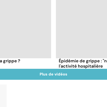
a grippe ?
Épidémie de grippe : "
l'activité hospitalière
Plus de vidéos