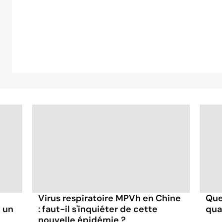
Virus respiratoire MPVh en Chine
Que
 un
: faut-il s'inquiéter de cette
qua
nouvelle épidémie ?