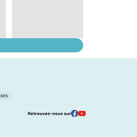
Troubles de
l'ovulation : de la
stimulation à la
maturation
ENTS
Retrouvez-nous sur