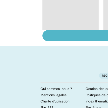
Tout savoir sur les
anti-inflammatoires
REC
Qui sommes-nous ?
Gestion des c
Mentions légales
Politiques de c
Charte d'utilisation
Index thémati
Flux RSS
Flux Atom