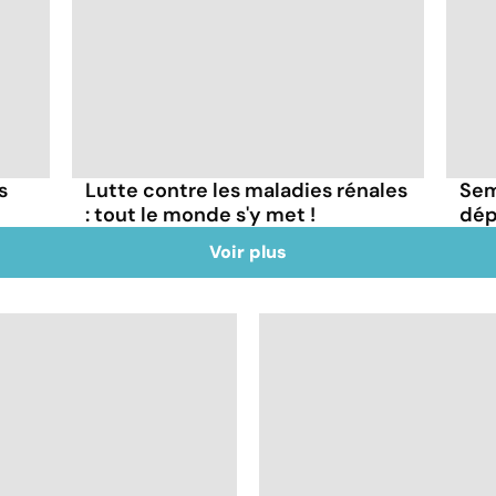
s
Lutte contre les maladies rénales
Sem
: tout le monde s'y met !
dép
Voir plus