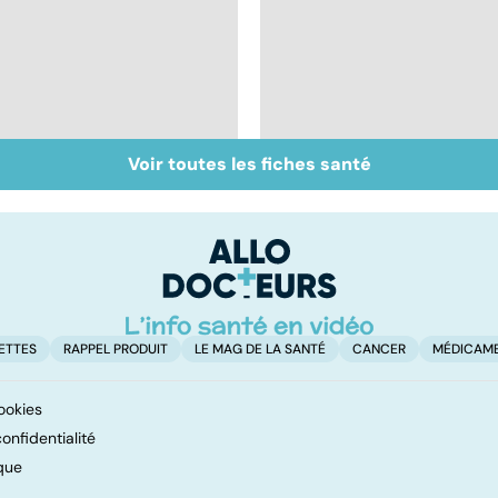
Voir toutes les fiches santé
Faire du sport à
Don de gamètes : le
domicile, c'est facile !
pour et le contre
d'une levée de
l'anonymat
ETTES
RAPPEL PRODUIT
LE MAG DE LA SANTÉ
CANCER
MÉDICAM
ookies
onfidentialité
que