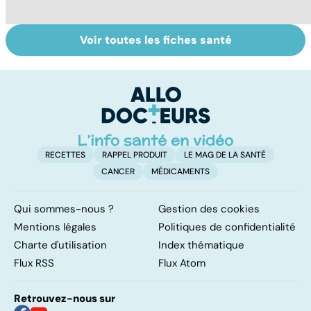
Voir toutes les fiches santé
Grand froid : nos
Perturbateurs
Fa
conseils
endocriniens :
do
une menace pour
fa
notre santé
RECETTES
RAPPEL PRODUIT
LE MAG DE LA SANTÉ
CANCER
MÉDICAMENTS
Qui sommes-nous ?
Gestion des cookies
Mentions légales
Politiques de confidentialité
Charte d'utilisation
Index thématique
Flux RSS
Flux Atom
Retrouvez-nous sur