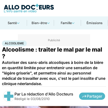
Santé
Bien-être
Famille
Émissions
Accueil
Santé
Alcoolisme
ALCOOLISME
Alcoolisme : traiter le mal par le mal
?
Autoriser des sans-abris alcooliques à boire de la bière
en quantité limitée pour entretenir une sensation de
"légère griserie", et permettre ainsi au personnel
médical de travailler avec eux, c'est le pari insolite d'une
clinique néerlandaise.
Par
La rédaction d'Allo Docteurs
Partager
Rédigé le
03/08/2010