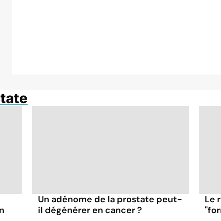
tate
Un adénome de la prostate peut-
Le r
on
il dégénérer en cancer ?
"fo