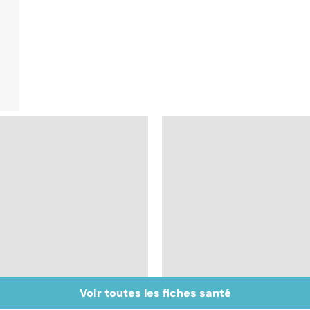
Voir toutes les fiches santé
Faire du sport à
Don de gamètes : le