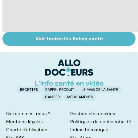
Voir toutes les fiches santé
Le TDAH, un
La main, un outil
A
trouble de
utile mais fragile
va
l'attention avec
cé
ou sans
é
hyperactivité
t
RECETTES
RAPPEL PRODUIT
LE MAG DE LA SANTÉ
CANCER
MÉDICAMENTS
Qui sommes-nous ?
Gestion des cookies
Mentions légales
Politiques de confidentialité
Charte d'utilisation
Index thématique
Flux RSS
Flux Atom