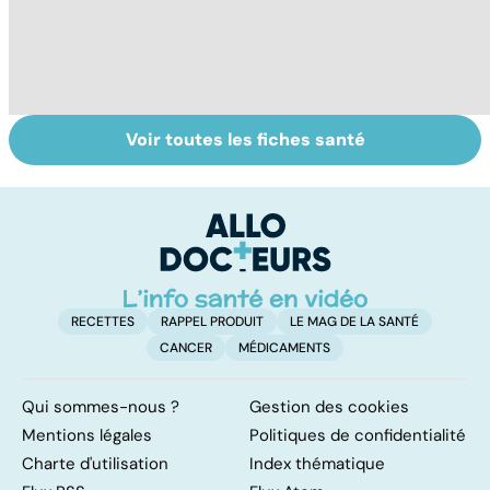
Voir toutes les fiches santé
La tuberculose
Tout savoir sur
I
pulmonaire
les infections
a
pulmonaires
fa
d'
RECETTES
RAPPEL PRODUIT
LE MAG DE LA SANTÉ
CANCER
MÉDICAMENTS
Qui sommes-nous ?
Gestion des cookies
Mentions légales
Politiques de confidentialité
Charte d'utilisation
Index thématique