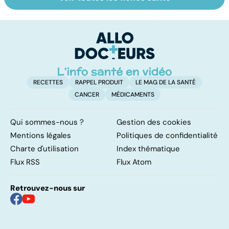
Tout savoir sur
Inflammation des
Vi
les infections
amygdales : que
oc
pulmonaires
faire en cas
qu
d'angine ?
su
in
RECETTES
RAPPEL PRODUIT
LE MAG DE LA SANTÉ
CANCER
MÉDICAMENTS
Qui sommes-nous ?
Gestion des cookies
Mentions légales
Politiques de confidentialité
Charte d'utilisation
Index thématique
Flux RSS
Flux Atom
Retrouvez-nous sur