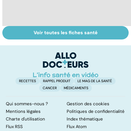
Voir toutes les fiches santé
Tout savoir sur le
Troubles de
C
vitiligo
l'érection :
ma
gardez la tête
b
haute
RECETTES
RAPPEL PRODUIT
LE MAG DE LA SANTÉ
CANCER
MÉDICAMENTS
Qui sommes-nous ?
Gestion des cookies
Mentions légales
Politiques de confidentialité
Charte d'utilisation
Index thématique
Flux RSS
Flux Atom