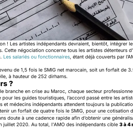
on ! Les artistes indépendants devraient, bientôt, intégrer 
 Cette négociation concerne tous les artistes détenteurs d’
e.
Les salariés ou fonctionnaires
, étant déjà couverts par l
evenu de 1,5 fois le SMIG net marocain, soit un forfait de 
 elle, à hauteur de 252 dirhams.
urs ?
le branche en crise au Maroc, chaque secteur professionnel 
our les guides touristiques, l’accord passé entre les artist
tes et médecins indépendants attendent toujours la publicati
enir un forfait de quatre fois le SMIG, pour une cotisation
ans doute à une cadence rapide afin d’obtenir
une généralis
juillet 2020. Au total, l'AMO des indépendants cible
3 à 4 