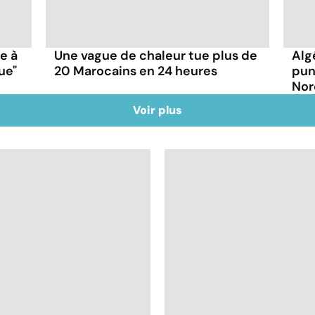
ce à
Une vague de chaleur tue plus de
Alg
ue"
20 Marocains en 24 heures
pun
Nor
Voir plus