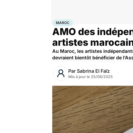
Accueil
Santé
Société
Santé publique
Maroc
MAROC
AMO des indépend
artistes marocai
Au Maroc, les artistes indépendants 
devraient bientôt bénéficier de l’
Par
Sabrina El Faïz
Mis à jour le
25/06/2025