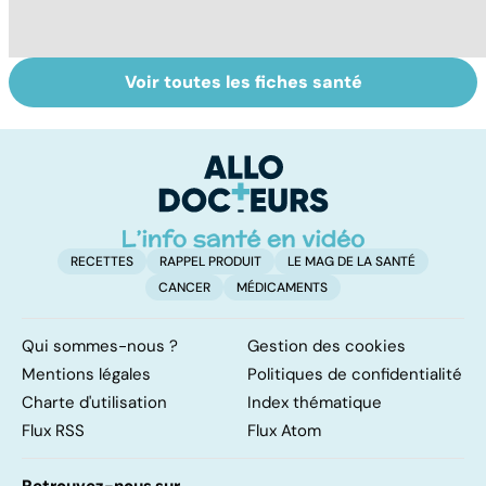
Voir toutes les fiches santé
Le café : une
Les aidants
Al
mine d'or pour
familiaux aussi
d
notre santé ?
ont besoin d'aide
di
tr
RECETTES
RAPPEL PRODUIT
LE MAG DE LA SANTÉ
CANCER
MÉDICAMENTS
Qui sommes-nous ?
Gestion des cookies
Mentions légales
Politiques de confidentialité
Charte d'utilisation
Index thématique
Flux RSS
Flux Atom