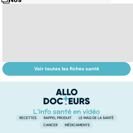
Voir toutes les fiches santé
Intoxications
Votre santé en
La
alimentaires :
vacances
s
menaces dans
l'
nos assiettes !
g
RECETTES
RAPPEL PRODUIT
LE MAG DE LA SANTÉ
CANCER
MÉDICAMENTS