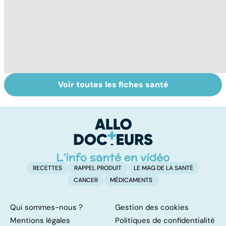
Voir toutes les fiches santé
Tout savoir sur
Inflammation des
Su
les infections
amygdales : que
le
pulmonaires
faire en cas
l'
d'angine ?
RECETTES
RAPPEL PRODUIT
LE MAG DE LA SANTÉ
CANCER
MÉDICAMENTS
Qui sommes-nous ?
Gestion des cookies
Mentions légales
Politiques de confidentialité