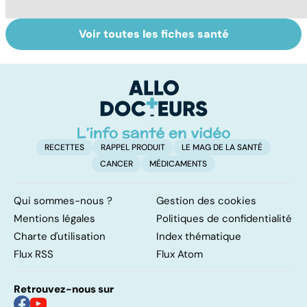
Voir toutes les fiches santé
Alimentation :
Les féculents, un
C
mangeons-nous
carburant
l'
trop de
indispensable
d
protéines ?
pour l'organisme
RECETTES
RAPPEL PRODUIT
LE MAG DE LA SANTÉ
CANCER
MÉDICAMENTS
Qui sommes-nous ?
Gestion des cookies
Mentions légales
Politiques de confidentialité
Charte d'utilisation
Index thématique
Flux RSS
Flux Atom
Retrouvez-nous sur