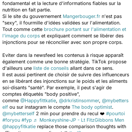
fondamental et la lecture d'informations fiables sur la
nutrition en fait partie.
Si le site du gouvernement
Mangerbouger.fr
n'est pas
"sexy", il fourmille d'idées validées sur l'alimentation.
Tout comme cette
brochure portant sur l'alimentation et
l'image du corps
et expliquant comment se libérer des
injonctions pour se réconcilier avec son propre corps.
Eviter dans la
newsfeed
les contenus à risque apparaît
également comme une bonne stratégie. TikTok propose
d'ailleurs une
liste de conseils
allant dans ce sens.
Il est aussi pertinent de choisir de suivre des influenceurs
en se libérant des injonctions sur le poids et les aliments
soi-disants "santé". Par exemple, il peut s'agir de
comptes étiquetés "body positive",
comme
@Happyfittkatie
,
@drkristinsommer
,
@mybetters
elf
ou sur instagram le compte
The body optimist
.
@mybetterself
2 min pour prendre du recul ❤️
#pourtoi
#foryou
#fyp
♬ Monkeyshine-JP - Lt FitzGibbons Men
@happyfitkatie
replace those comparison thoughts with