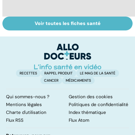
Voir toutes les fiches santé
Les agrumes et
Qu'est-ce que
Le
leurs bienfaits
l'index
c
pour la santé
glycémique ?
i
p
RECETTES
RAPPEL PRODUIT
LE MAG DE LA SANTÉ
CANCER
MÉDICAMENTS
Qui sommes-nous ?
Gestion des cookies
Mentions légales
Politiques de confidentialité
Charte d'utilisation
Index thématique
Flux RSS
Flux Atom