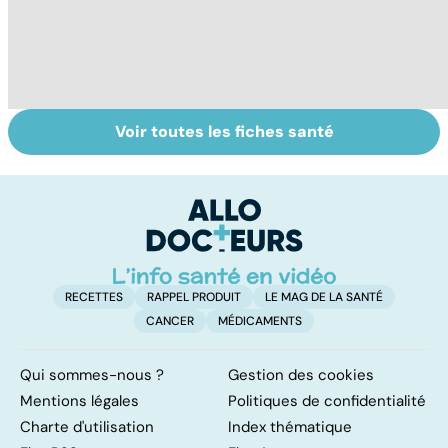
Voir toutes les fiches santé
Alimentation :
Qu'est-ce que
M
mangeons-nous
l'index
co
trop de
glycémique ?
cu
protéines ?
g
RECETTES
RAPPEL PRODUIT
LE MAG DE LA SANTÉ
CANCER
MÉDICAMENTS
Qui sommes-nous ?
Gestion des cookies
Mentions légales
Politiques de confidentialité
Charte d'utilisation
Index thématique