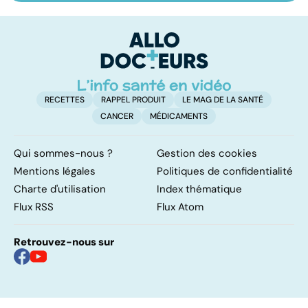
un oligo-élément
le régime
pé
vital
FODMAP, une
solution ?
RECETTES
RAPPEL PRODUIT
LE MAG DE LA SANTÉ
CANCER
MÉDICAMENTS
Qui sommes-nous ?
Gestion des cookies
Mentions légales
Politiques de confidentialité
Charte d'utilisation
Index thématique
Flux RSS
Flux Atom
Retrouvez-nous sur