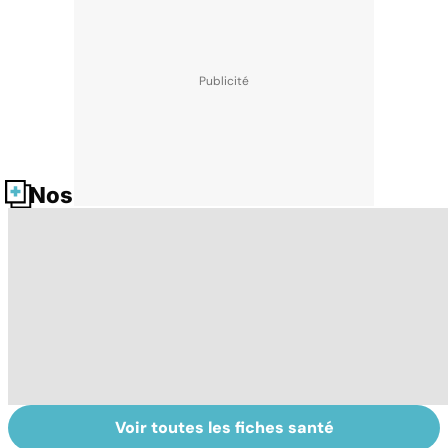
Nos fiches santé
Voir toutes les fiches santé
Le magnésium,
Intestin irritable :
Al