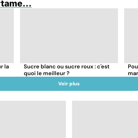
artame…
r la
Sucre blanc ou sucre roux : c'est
Pour
quoi le meilleur ?
man
Voir plus