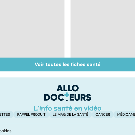
Voir toutes les fiches santé
Qu'est-ce que l'index
Les féculents, un
glycémique ?
carburant
indispensable pour
l'organisme
ETTES
RAPPEL PRODUIT
LE MAG DE LA SANTÉ
CANCER
MÉDICAM
ookies