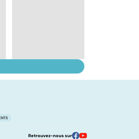
Chirurgie de
l'obésité, le jour
d'après
ENTS
Retrouvez-nous sur