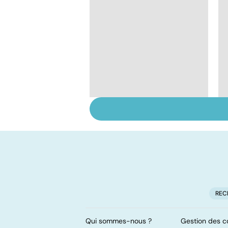
Alimentation :
mangeons-nous trop
de protéines ?
REC
Qui sommes-nous ?
Gestion des c