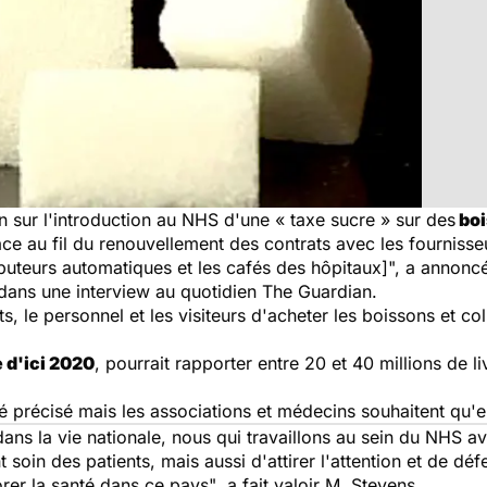
 sur l'introduction au NHS d'une « taxe sucre » sur des
boi
lace au fil du renouvellement des contrats avec les fournisse
ibuteurs automatiques et les cafés des hôpitaux]", a annon
 dans une interview au quotidien
The Guardian
.
s, le personnel et les visiteurs d'acheter les boissons et c
 d'ici 2020
, pourrait rapporter entre 20 et 40 millions de l
é précisé mais les associations et médecins souhaitent qu'e
ans la vie nationale, nous qui travaillons au sein du NHS av
 soin des patients, mais aussi d'attirer l'attention et de d
rer la santé dans ce pays"
, a fait valoir M. Stevens.