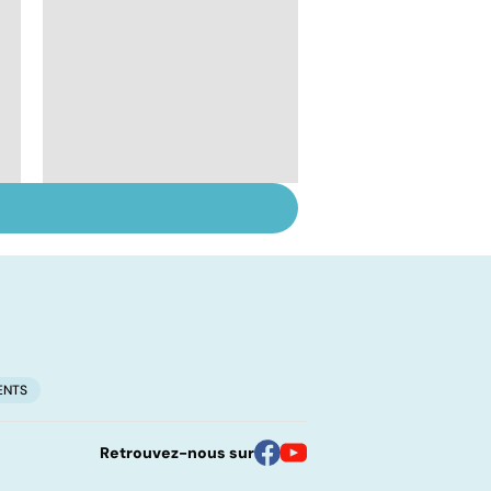
Les vertus secrètes
des épices
ENTS
Retrouvez-nous sur