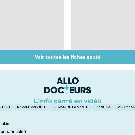
Voir toutes les fiches santé
Intestin irritable : le
Alimentation :
régime FODMAP, une
mangeons-nous trop
solution ?
de protéines ?
ETTES
RAPPEL PRODUIT
LE MAG DE LA SANTÉ
CANCER
MÉDICAM
ookies
onfidentialité