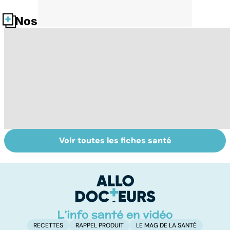
Nos fiches santé
Voir toutes les fiches santé
Les agrumes et
VIH : la maladie
To
leurs bienfaits
dont on ne guérit
le
pour la santé
pas
i
RECETTES
RAPPEL PRODUIT
LE MAG DE LA SANTÉ