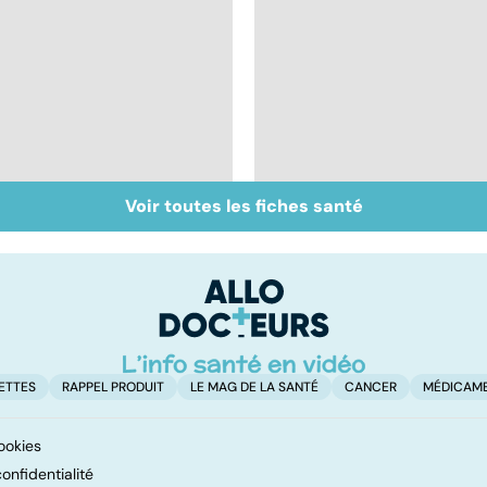
Voir toutes les fiches santé
Tout savoir sur les
Inflammation des
infections
amygdales : que faire
pulmonaires
en cas d'angine ?
ETTES
RAPPEL PRODUIT
LE MAG DE LA SANTÉ
CANCER
MÉDICAM
ookies
onfidentialité