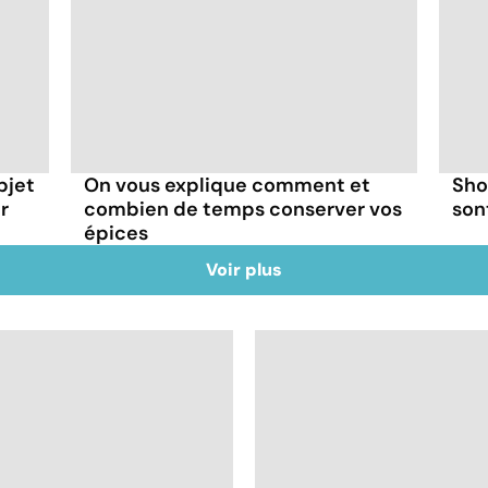
bjet
On vous explique comment et
Sho
ir
combien de temps conserver vos
son
épices
Voir plus