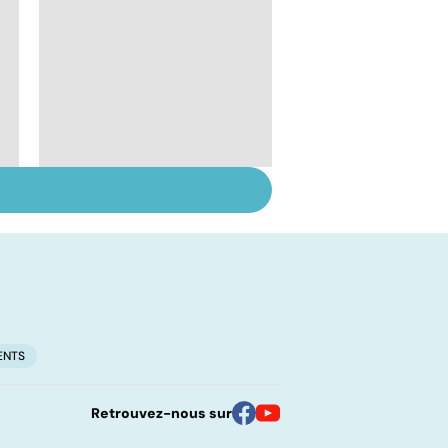
Suicide : prévenir le
passage à l'acte
ENTS
Retrouvez-nous sur