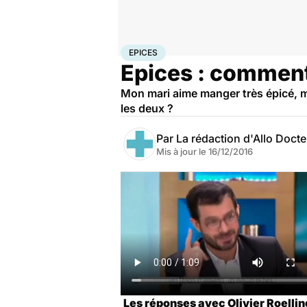
Accueil
Santé
Epices
EPICES
Epices : comment
Mon mari aime manger très épicé, mo
les deux ?
Par
La rédaction d'Allo Doct
Mis à jour le
16/12/2016
Les réponses avec Olivier Roelling