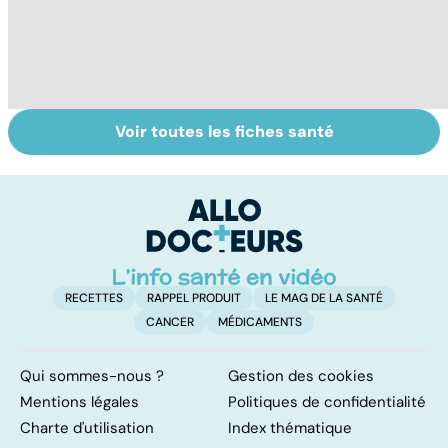
Voir toutes les fiches santé
Grossesse et
Tout savoir sur
I
alcool : quand
les infections
a
bébé trinque
pulmonaires
fa
d'
RECETTES
RAPPEL PRODUIT
LE MAG DE LA SANTÉ
CANCER
MÉDICAMENTS
Qui sommes-nous ?
Gestion des cookies
Mentions légales
Politiques de confidentialité
Charte d'utilisation
Index thématique