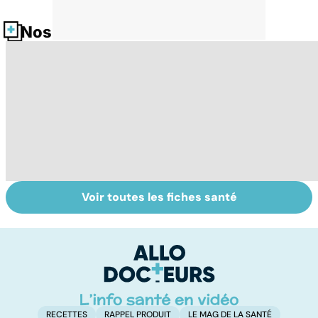
Nos fiches santé
Voir toutes les fiches santé
Dérèglement
Tout savoir sur
I
hormonal : et si
les infections
a
c'était les
pulmonaires
fa
surrénales ?
d'
RECETTES
RAPPEL PRODUIT
LE MAG DE LA SANTÉ