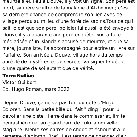
meurtre a eu lieu à Douve, il y voit un signe. Son père est
mort, sa mère souffre de la maladie d'Alzheimer ; c'est
sa dernière chance de comprendre son lien avec ce
village perdu au milieu d'une forêt de sapins.Tout ce qu'il
sait, c'est que son père, policier lui aussi, a été envoyé à
Douve il y a quarante ans pour enquêter sur la fuite
médiatisée d'un Islandais accusé de meurtre, et que sa
mère, journaliste, l'a accompagné pour écrire un livre sur
l'affaire. Son arrivée à Douve, village hors du temps
auréolé de mystères et de secrets, va signer le début
d'une quête de soi autant que de vérité.
Terra Nullius
Victor Guilbert
Ed. Hugo Roman, mars 2022
Depuis Douve, ça ne va pas fort du côté d'Hugo
Boloren. Sans la petite bille qui fait " ding " pour lui
dévoiler une piste, il erre dans le commissariat, limite
neurasthénique, au grand dam de Lulu la nouvelle
stagiaire. Même ses carrés de chocolat échouent à le
remettre d'aplomb. Bref, il est temps de changer d'air.