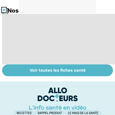
Nos fiches santé
Voir toutes les fiches santé
Dérèglement
Tout savoir sur
I
hormonal : et si
les infections
a
c'était les
pulmonaires
fa
surrénales ?
d'
RECETTES
RAPPEL PRODUIT
LE MAG DE LA SANTÉ