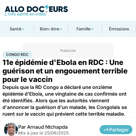
Santé
Bien-être
Famille
Émissions
Accueil
Santé
Maladies
Maladies infectieuses
Congo RDC
CONGO RDC
11e épidémie d'Ebola en RDC : Une
guérison et un engouement terrible
pour le vaccin
Depuis que la RD Congo a déclaré une onzième
épidémie d'Ebola, une vingtaine de cas confirmés ont
été identifiés. Alors que les autorités viennent
d'annoncer la guérison d'un malade, les Congolais se
ruent sur le vaccin qui prévient cette terrible maladie.
Par
Arnaud Ntchapda
Partager
Mis à jour le
25/06/2025