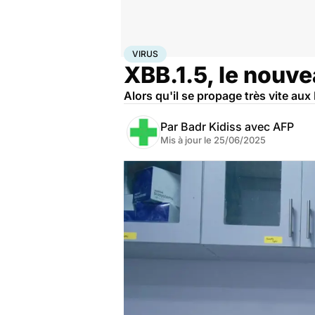
Accueil
Santé
Maladies
Maladies infectieuses
Viru
VIRUS
XBB.1.5, le nouv
Alors qu'il se propage très vite au
Par
Badr Kidiss avec AFP
Mis à jour le
25/06/2025