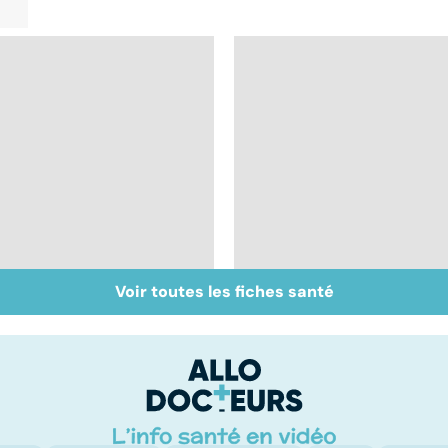
Voir toutes les fiches santé
Inflammation des
Virus du Nil
amygdales : que faire
occidental : ce qu’il
en cas d'angine ?
faut savoir sur cette
infection