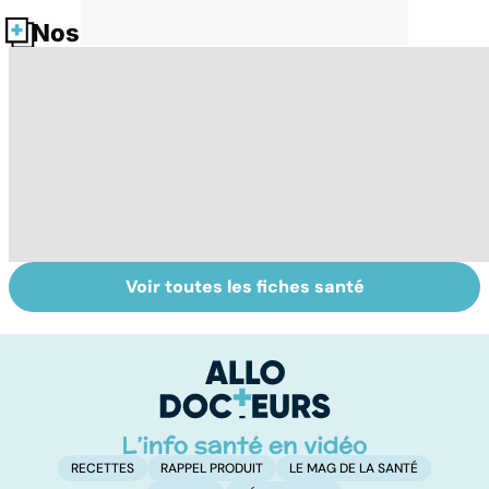
Nos fiches santé
Voir toutes les fiches santé
Virus du Nil
La tuberculose
L
occidental : ce
pulmonaire
fl
qu’il faut savoir
sur cette
infection
RECETTES
RAPPEL PRODUIT
LE MAG DE LA SANTÉ