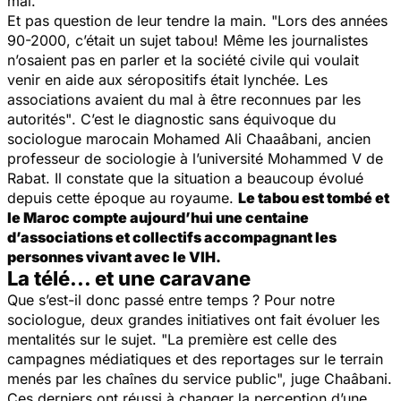
mal.
Et pas question de leur tendre la main. "
Lors des années
90-2000, c’était un sujet tabou! Même les journalistes
n’osaient pas en parler et la société civile qui voulait
venir en aide aux séropositifs était lynchée. Les
associations avaient du mal à être reconnues par les
autorités"
. C’est le diagnostic sans équivoque du
sociologue marocain Mohamed Ali Chaaâbani, ancien
professeur de sociologie à l’université Mohammed V de
Rabat. Il constate que la situation a beaucoup évolué
depuis cette époque au royaume.
Le tabou est tombé et
le Maroc compte aujourd’hui une centaine
d’associations et collectifs accompagnant les
personnes vivant avec le VIH.
La télé... et une caravane
Que s’est-il donc passé entre temps ? Pour notre
sociologue, deux grandes initiatives ont fait évoluer les
mentalités sur le sujet. "
La première est celle des
campagnes médiatiques et des reportages sur le terrain
menés par les chaînes du service public
", juge Chaâbani.
Ces derniers ont réussi à changer la perception d’une