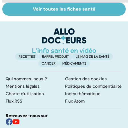
Voir toutes les fiches santé
La tuberculose
VIH : la maladie
S
pulmonaire
dont on ne guérit
va
pas
fa
?
RECETTES
RAPPEL PRODUIT
LE MAG DE LA SANTÉ
CANCER
MÉDICAMENTS
Qui sommes-nous ?
Gestion des cookies
Mentions légales
Politiques de confidentialité
Charte d'utilisation
Index thématique
Flux RSS
Flux Atom
Retrouvez-nous sur