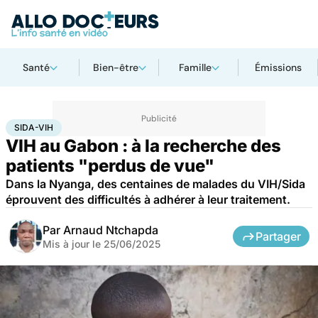
Santé
Bien-être
Famille
Émissions
Accueil
Santé
Maladies
Maladies infectieuses
Sida-VIH
SIDA-VIH
VIH au Gabon : à la recherche des
patients "perdus de vue"
Dans la Nyanga, des centaines de malades du VIH/Sida
éprouvent des difficultés à adhérer à leur traitement.
Par
Arnaud Ntchapda
Partager
Mis à jour le
25/06/2025