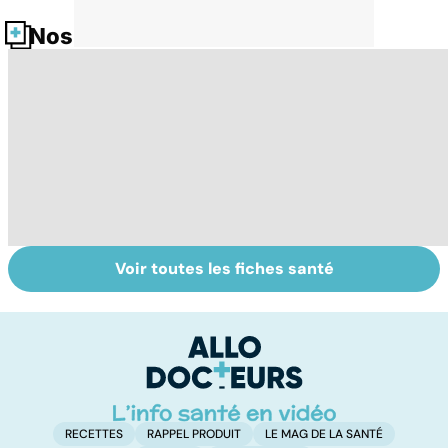
Nos fiches santé
Voir toutes les fiches santé
La tuberculose
VIH : la maladie
S
pulmonaire
dont on ne guérit
va
pas
fa
?
RECETTES
RAPPEL PRODUIT
LE MAG DE LA SANTÉ