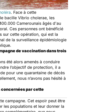
holéra
. Face à cette
e bacille Vibrio cholerae, les
e 400.000 Camerounais âgés d'au
toral. Ces personnes ont bénéficié
 sur cette opération, qui est la
onal de la surveillance épidémiologie
blique.
ampagne de vaccination dans trois
vons été alors amenés à conduire
re l’objectif de protection, il a
riode pour une quarantaine de décès
uellement, nous n’avons pas hésité à
s concernées par cette
ette campagne. Cet espoir peut être
er les populations et leur donner la
sure complémentaire, que nous