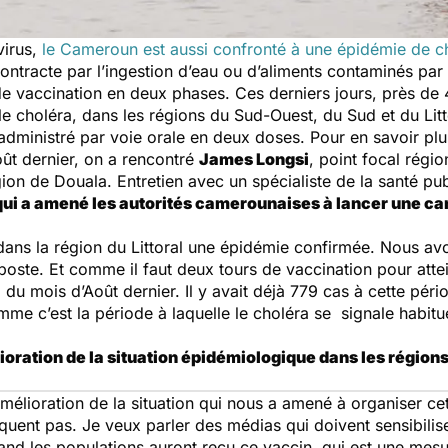
virus,
le Cameroun est aussi confronté à une épidémie de c
ntracte par l’ingestion d’eau ou d’aliments contaminés par l
de vaccination en deux phases. Ces derniers jours, près d
le choléra, dans les régions du Sud-Ouest, du Sud et du Lit
administré par voie orale en deux doses. Pour en savoir plus
ût dernier, on a rencontré
James Longsi
, point focal régi
gion de Douala. Entretien avec un spécialiste de la santé pu
qui a amené les autorités camerounaises à lancer une c
 dans la région du Littoral une épidémie confirmée. Nous a
ste. Et comme il faut deux tours de vaccination pour atteind
i du mois d’Août dernier. Il y avait déjà 779 cas à cette pé
omme c’est la période à laquelle le choléra se signale habit
oration de la situation épidémiologique dans les région
 amélioration de la situation qui nous a amené à organiser c
liquent pas. Je veux parler des médias qui doivent sensibilis
and les populations auront reçu ce vaccin, qui est une me