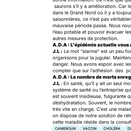
saurons s’il y a amélioration. Car 
dans le Grand Nord où il y a toujo
saisonnières, ce n’est pas véritabl
mauvaise période passe. Nous nous s
l’eau potable et pouvoir évacuer le
autres mesures de protection.
A.D.A : L'épidémie actuelle vous
J.L :
Le mot “
alarme
“ est un peu fo
organisons pour la juguler. Maintena
danger. Nous avons espoir avec les 
compter que sur l’adhésion des po
A.D.A : Le nombre de morts enregi
J.L
: En santé, qu’il y ait un seul m
système de santé ou l’entreprise qu
est souvent insidieuse, fulgurante q
déshydratation. Souvent, le nombre 
très vite en charge. C’est une mala
on dispose de notre solution de réh
cette maladie réside dans la consul
CAMEROUN
VACCIN
CHOLÉRA
D