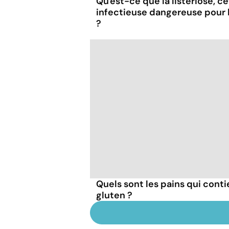
Qu'est-ce que la listériose, c
infectieuse dangereuse pour
?
Quels sont les pains qui cont
gluten ?