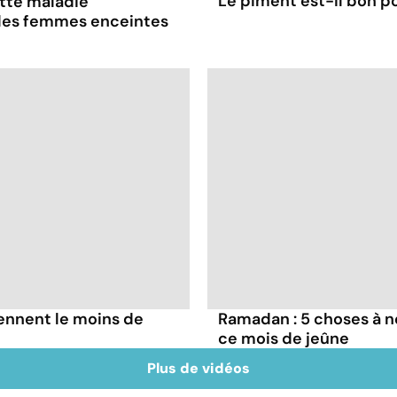
Le piment est-il bon po
ette maladie
 les femmes enceintes
iennent le moins de
Ramadan : 5 choses à n
ce mois de jeûne
Plus de vidéos