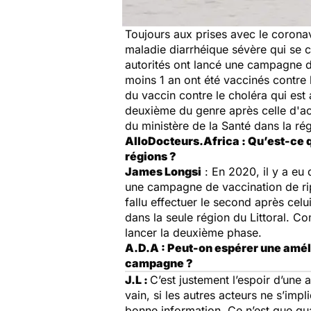
Toujours aux prises avec le corona
maladie diarrhéique sévère qui se co
autorités ont lancé une campagne 
moins 1 an ont été vaccinés contre 
du vaccin contre le choléra qui est 
deuxième du genre après celle d'ao
du ministère de la Santé dans la ré
AlloDocteurs.Africa : Qu’est-ce 
régions ?
James Longsi
: En 2020, il y a eu
une campagne de vaccination de ripo
fallu effectuer le second après celu
dans la seule région du Littoral. C
lancer la deuxième phase.
A.D.A : Peut-on espérer une améli
campagne ?
J.L :
C’est justement l’espoir d’une
vain, si les autres acteurs ne s’imp
bonne information. Ce n’est que qu