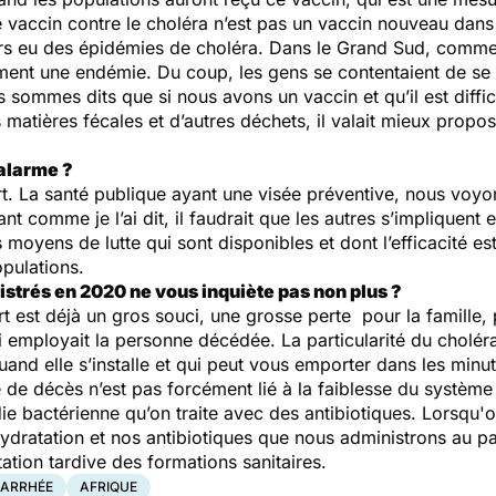
le vaccin contre le choléra n’est pas un vaccin nouveau dans
urs eu des épidémies de choléra. Dans le Grand Sud, comme
ement une endémie. Du coup, les gens se contentaient de se 
ommes dits que si nous avons un vaccin et qu’il est diffici
s matières fécales et d’autres déchets, il valait mieux pro
 alarme ?
rt. La santé publique ayant une visée préventive, nous voy
nt comme je l’ai dit, il faudrait que les autres s’impliquent 
moyens de lutte qui sont disponibles et dont l’efficacité 
pulations.
strés en 2020 ne vous inquiète pas non plus ?
ort est déjà un gros souci, une grosse perte pour la famille, p
i employait la personne décédée. La particularité du choléra
uand elle s’installe et qui peut vous emporter dans les minute
de décès n’est pas forcément lié à la faiblesse du système
die bactérienne qu’on traite avec des antibiotiques. Lorsqu'
ydratation et nos antibiotiques que nous administrons au p
tation tardive des formations sanitaires.
IARRHÉE
AFRIQUE