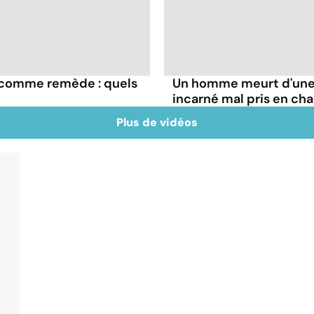
e comme remède : quels
Un homme meurt d'une 
incarné mal pris en ch
Plus de vidéos