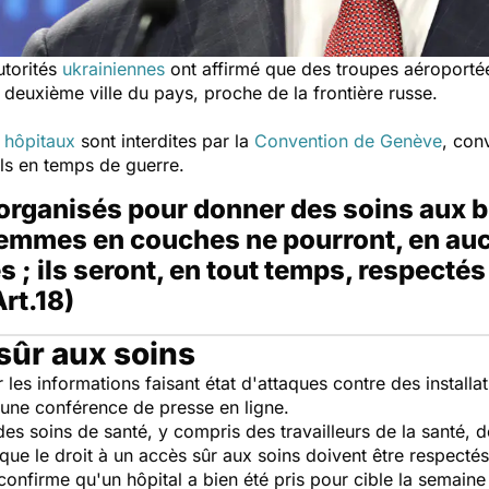
utorités
ukrainiennes
ont affirmé que des troupes aéroporté
 deuxième ville du pays, proche de la frontière russe.
 hôpitaux
sont interdites par la
Convention de Genève
, conv
ils en temps de guerre.
 organisés pour donner des soins aux 
 femmes en couches ne pourront, en au
es ; ils seront, en tout temps, respectés
Art.18)
 sûr aux soins
s informations faisant état d'attaques contre des installat
une conférence de presse en ligne.
 des soins de santé, y compris des travailleurs de la santé, d
si que le droit à un accès sûr aux soins doivent être respecté
confirme qu'un hôpital a bien été pris pour cible la semaine