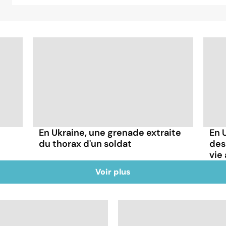
En Ukraine, une grenade extraite
En 
du thorax d'un soldat
des
vie 
Voir plus