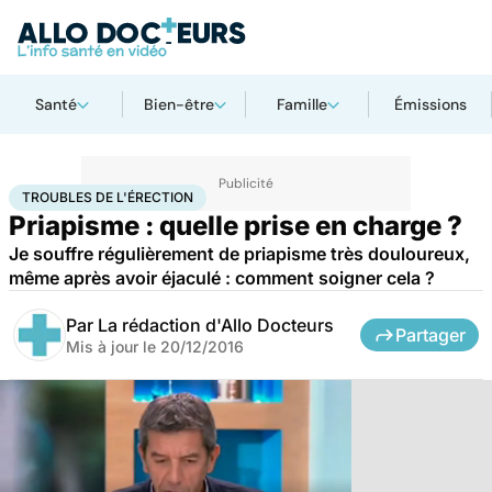
Santé
Bien-être
Famille
Émissions
Accueil
Santé
Troubles de l'érection
TROUBLES DE L'ÉRECTION
Priapisme : quelle prise en charge ?
Je souffre régulièrement de priapisme très douloureux,
même après avoir éjaculé : comment soigner cela ?
Par
La rédaction d'Allo Docteurs
Partager
Mis à jour le
20/12/2016