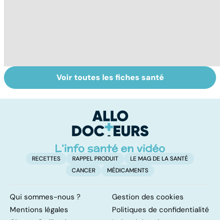
Voir toutes les fiches santé
Troubles de
Tout savoir sur
I
l'érection :
les infections
a
gardez la tête
pulmonaires
fa
haute
d'
RECETTES
RAPPEL PRODUIT
LE MAG DE LA SANTÉ
CANCER
MÉDICAMENTS
Qui sommes-nous ?
Gestion des cookies
Mentions légales
Politiques de confidentialité